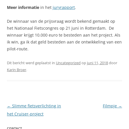
Meer informatie
in het
juryrapport
.
De winnaar van de prijsvraag wordt bekend gemaakt op
het Nationaal Fietscongres op 21 juni in Rotterdam. De
winnaar krijgt 10.000 euro te besteden aan het project. Als
ik win, ga ik dat geld besteden aan de ontwikkeling van een
pilot-route.
Dit bericht werd geplaatst in
Uncategorized
op
juni 11, 2018
door
Karin Broer
.
Berichtnavigatie
←
Slimme fietsverlichting in
Filmpje
→
het Cruiser-project
CONTACT