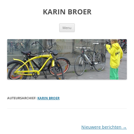
KARIN BROER
Ga
Menu
naar
de
inhoud
AUTEURSARCHIEF:
KARIN BROER
Berichtnavigatie
Nieuwere berichten
→