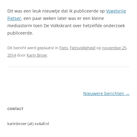
Dit was een leuk nieuwtje dat ik publiceerde op
Vogelvrije
Fietser
, een paar weken later was er een kleine
mediastorm toen De Volkskrant over hetzelfde onderzoek
publiceerde.
Dit bericht werd geplaatst in
Fiets
,
Fietsveiligheid
op
november 25,
2014
door
Karin Broer
.
Berichtnavigatie
Nieuwere berichten
→
CONTACT
karinbroer (at) xs4all.nl